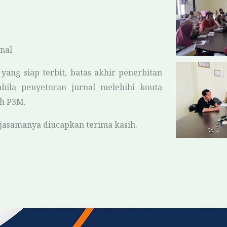
nal
ang siap terbit, batas akhir penerbitan
ila penyetoran jurnal melebihi kouta
eh P3M.
ijasamanya diucapkan terima kasih.