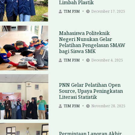
Limbah Plastik
TIM P3M
December 17, 2025
Mahasiswa Politeknik
Negeri Nunukan Gelar
Pelatihan Pengelasan SMAW
bagi Siswa SMK
TIM P3M
December 4, 2025
PNN Gelar Pelatihan Open
Source, Upaya Peningkatan
Literasi Statistik
TIM P3M
November 28, 2025
Permintaan Laporan Akhir