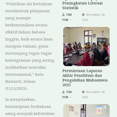
Peningkatan Literasi
“Pelatihan ini bertujuan
Statistik
membentuk pelayanan
TIM
November 28,
yang mampu
P3M
2025
berkomunikasi secara
efektif dalam Bahasa
Inggris, baik secara lisan
maupun tulisan, guna
menunjang tugas-tugas
keimigrasian yang sering
melibatkan interaksi
Permintaan Laporan
internasional,” kata
Akhir Penelitian dan
Pengabdian Mahasiswa
Harianti, Selasa
2025
(11/11/2025).
TIM
November 28,
P3M
2025
Ia menjelaskan,
kemampuan berbahasa
asing menjadi kebutuhan