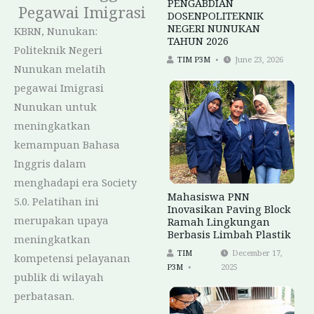
PENGABDIAN
Pegawai Imigrasi
DOSENPOLITEKNIK
NEGERI NUNUKAN
KBRN, Nunukan:
TAHUN 2026
Politeknik Negeri
TIM P3M
June 23, 2026
Nunukan melatih
pegawai Imigrasi
Nunukan untuk
meningkatkan
kemampuan Bahasa
Inggris dalam
menghadapi era Society
Mahasiswa PNN
5.0. Pelatihan ini
Inovasikan Paving Block
merupakan upaya
Ramah Lingkungan
Berbasis Limbah Plastik
meningkatkan
TIM
December 17,
kompetensi pelayanan
P3M
2025
publik di wilayah
perbatasan.