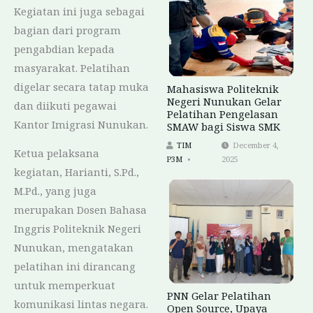
Kegiatan ini juga sebagai
bagian dari program
pengabdian kepada
masyarakat. Pelatihan
digelar secara tatap muka
Mahasiswa Politeknik
Negeri Nunukan Gelar
dan diikuti pegawai
Pelatihan Pengelasan
Kantor Imigrasi Nunukan.
SMAW bagi Siswa SMK
TIM
December 4,
Ketua pelaksana
P3M
2025
kegiatan, Harianti, S.Pd.,
M.Pd., yang juga
merupakan Dosen Bahasa
Inggris Politeknik Negeri
Nunukan, mengatakan
pelatihan ini dirancang
untuk memperkuat
PNN Gelar Pelatihan
komunikasi lintas negara.
Open Source, Upaya