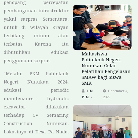
penopang percepatan
pembangunan infrastruktur
yakni sarpras. Sementara,
untuk di wilayah Krayan
terbilang minim atau
terbatas. Karena itu
dibutuhkan edukasi
Mahasiswa
Politeknik Negeri
penggunaan sarpras.
Nunukan Gelar
Pelatihan Pengelasan
“Melalui PKM Politeknik
SMAW bagi Siswa
Negeri Nunukan 2024,
SMK
edukasi periodic
TIM
December 4,
P3M
2025
maintenance hydraulic
excavator dilakukan
terhadap CV Semaring
Construction Nunukan.
Lokasinya di Desa Pa Nado,