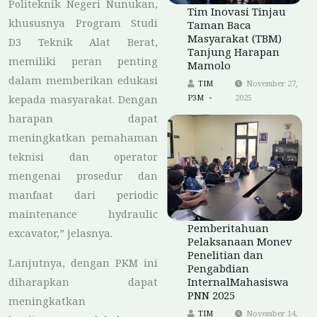
Politeknik Negeri Nunukan,
Tim Inovasi Tinjau
khususnya Program Studi
Taman Baca
Masyarakat (TBM)
D3 Teknik Alat Berat,
Tanjung Harapan
memiliki peran penting
Mamolo
dalam memberikan edukasi
TIM
November 27,
P3M
2025
kepada masyarakat. Dengan
harapan dapat
meningkatkan pemahaman
teknisi dan operator
mengenai prosedur dan
manfaat dari periodic
maintenance hydraulic
Pemberitahuan
excavator,” jelasnya.
Pelaksanaan Monev
Penelitian dan
Lanjutnya, dengan PKM ini
Pengabdian
diharapkan dapat
InternalMahasiswa
PNN 2025
meningkatkan
TIM
November 14,