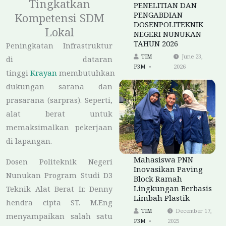
Tingkatkan
PENELITIAN DAN
PENGABDIAN
Kompetensi SDM
DOSENPOLITEKNIK
Lokal
NEGERI NUNUKAN
TAHUN 2026
Peningkatan Infrastruktur
TIM
June 23,
di dataran
P3M
2026
tinggi
Krayan
membutuhkan
dukungan sarana dan
prasarana (sarpras). Seperti,
alat berat untuk
memaksimalkan pekerjaan
di lapangan.
Mahasiswa PNN
Dosen Politeknik Negeri
Inovasikan Paving
Nunukan Program Studi D3
Block Ramah
Lingkungan Berbasis
Teknik Alat Berat Ir. Denny
Limbah Plastik
hendra cipta ST. M.Eng
TIM
December 17,
menyampaikan salah satu
P3M
2025