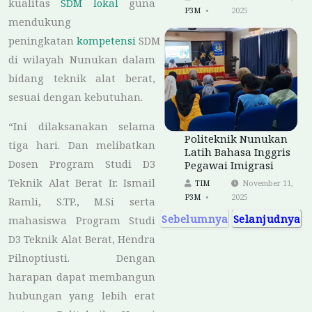
kualitas
SDM
lokal
guna
P3M
2025
mendukung
peningkatan
kompetensi
SDM
di wilayah Nunukan dalam
bidang teknik alat berat,
sesuai dengan kebutuhan.
“Ini dilaksanakan selama
Politeknik Nunukan
tiga hari. Dan melibatkan
Latih Bahasa Inggris
Dosen Program Studi D3
Pegawai Imigrasi
Teknik Alat Berat Ir. Ismail
TIM
November 11,
P3M
2025
Ramli, S.TP., M.Si serta
Sebelumnya
Selanjudnya
mahasiswa Program Studi
D3 Teknik Alat Berat, Hendra
Pilnoptiusti. Dengan
harapan dapat membangun
hubungan yang lebih erat