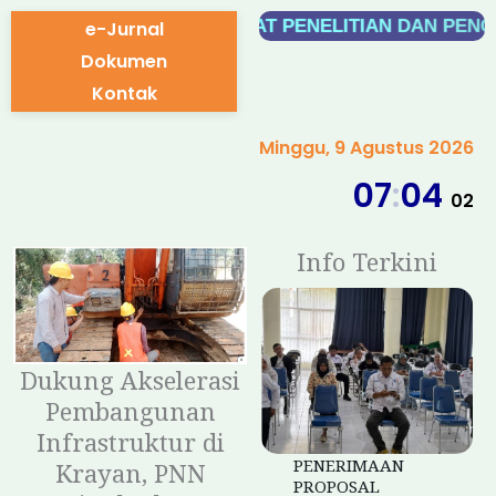
Skip
ERI NUNUKAN
PUSAT PENELITIAN DAN PENGA
e-Jurnal
to
Dokumen
content
Kontak
Minggu, 9 Agustus 2026
07
:
04
03
Info Terkini
Dukung Akselerasi
Pembangunan
Infrastruktur di
PENERIMAAN
Krayan, PNN
PROPOSAL